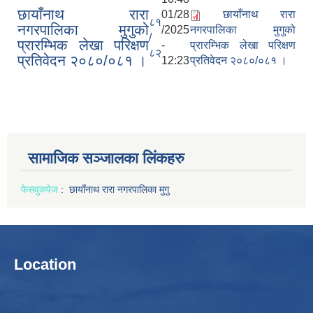
छायाँनाथ रारा
01/28
छायाँनाथ रारा
८१
नगरपालिका मुगुको
/2025
नगरपालिका मुगुको
/
प्रारम्भिक लेखा परिक्षण
-
प्रारम्भिक लेखा परिक्षण
८२
प्रतिवेदन २०८०/०८१ ।
12:23
प्रतिवेदन २०८०/०८१ ।
सामाजिक सञ्जालका लिंकहरु
फेसवुक
पेज
:
छायाँनाथ रारा नगरपालिका मुगु
'बाल मैत्रि समाजको आधार जिम्मेवार परिवार उत्तरदायी सरकार' मूल नाराका साथ ५८ औं राष्ट्रिय बालदिवस कार्यक्रम सुसम्पन्न ।
आ.व. २०७७/०७८ को तेस्रो चौमासिक र वार्षिक समिक्षा तथा सार्वजनिक सुनुवाई कार्यक्रम सम्पन्न ।
Location
छायाँनाथ रारा नगरपालिका मुगुलाई पूर्ण खोप नगरपालिका सुनिश्चितता घोषणा कार्यक्रम ।