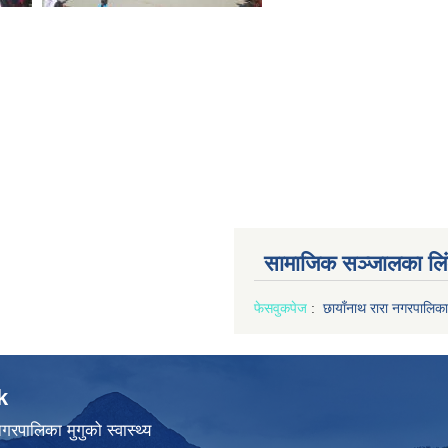
सामाजिक सञ्जालका लि
फेसवुक
पेज
:
छायाँनाथ रारा नगरपालिका
k
गरपालिका मुगुको स्वास्थ्य