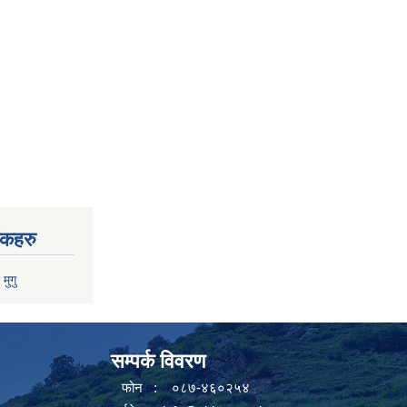
ंकहरु
 मुगु
सम्पर्क विवरण
फोन : ०८७-४६०२५४