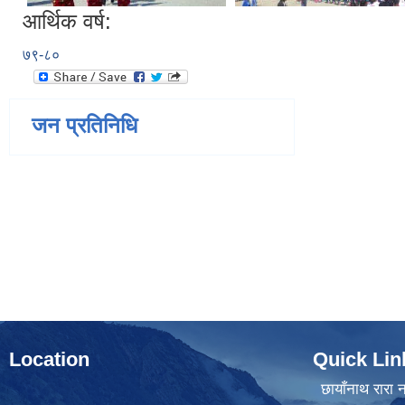
आर्थिक वर्ष:
७९-८०
जन प्रतिनिधि
Location
Quick Lin
छायाँनाथ रारा न