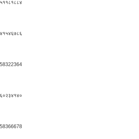
५११८१८८४
४१५४६७८६
58322364
६०२३४१४०
58366678