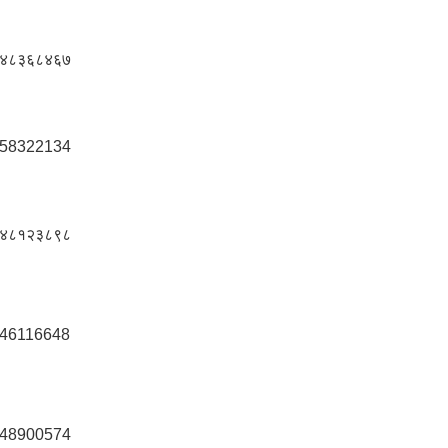
४८३६८४६७
58322134
४८१२३८९८
46116648
48900574