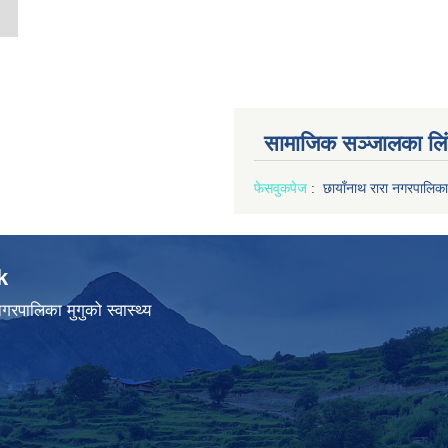
सामाजिक सञ्जालका लि
फेसवुक
पेज
:
छायाँनाथ रारा नगरपालिका
k
गरपालिका मुगुको स्वास्थ्य