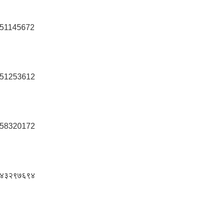
51145672
51253612
58320172
४३२९७६९४