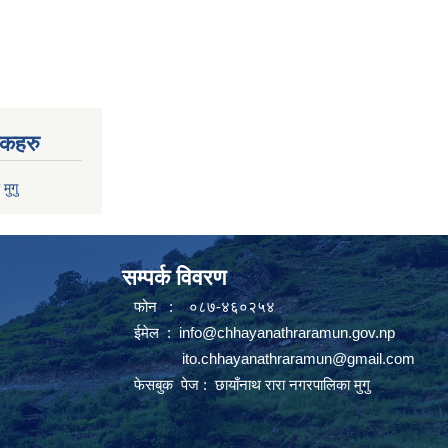
ंकहरु
 मुगु
सम्पर्क विवरण
फोन : ०८७-४६०२५४
ईमेल :
info@chhayanathraramun.gov.np
ito.chhayanathraramun@gmail.com
फेसबुक पेज :
छायाँनाथ रारा नगरपालिका मुगु