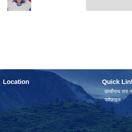
Location
Quick Lin
छायाँनाथ रारा न
प्रोफाइल