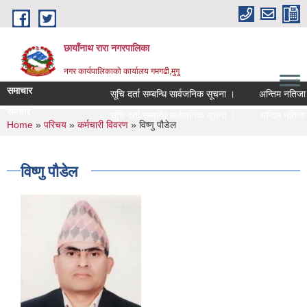
Skip to main content
छायाँनाथ रारा नगरपालिका
नगर कार्यपालिकाको कार्यालय गमगढी,मुगु
समाचार
सूचि दर्ता सम्बन्धि सार्वजनिक सूचना ।
अन्तिम नतिजा प्
समचार
सूचि दर्ता सम्बन्धि सार्वजनिक सूचना ।
अन्तिम नतिजा प्
You are here
Home
»
परिचय
»
कर्मचारी विवरण
» विष्णु पौडेल
विष्णु पौडेल