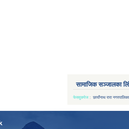
सामाजिक सञ्जालका लि
फेसवुक
पेज
:
छायाँनाथ रारा नगरपालिका
k