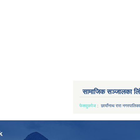
सामाजिक सञ्जालका लि
फेसवुक
पेज
:
छायाँनाथ रारा नगरपालिका
k