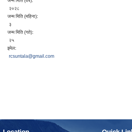
जन्म मिति (वर्ष):
२०२८
जन्म मिति (महिना):
३
जन्म मिति (गते):
२५
इमेल:
rcsuntala@gmail.com
Location
Quick Lin