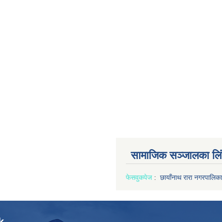
सामाजिक सञ्जालका लि
फेसवुक
पेज
:
छायाँनाथ रारा नगरपालिका
k