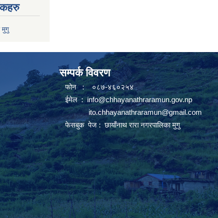
ंकहरु
 मुगु
सम्पर्क विवरण
फोन : ०८७-४६०२५४
ईमेल :
info@chhayanathraramun.gov.np
ito.chhayanathraramun@gmail.com
फेसबुक पेज :
छायाँनाथ रारा नगरपालिका मुगु