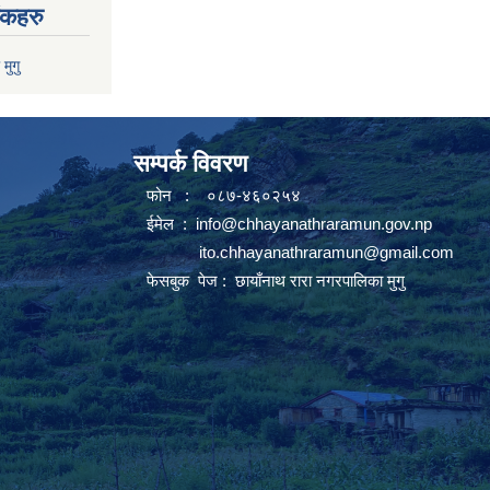
ंकहरु
 मुगु
सम्पर्क विवरण
फोन : ०८७-४६०२५४
ईमेल :
info@chhayanathraramun.gov.np
ito.chhayanathraramun@gmail.com
फेसबुक पेज :
छायाँनाथ रारा नगरपालिका मुगु