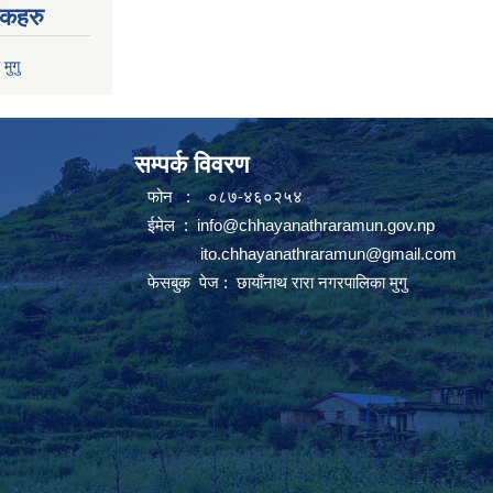
ंकहरु
 मुगु
सम्पर्क विवरण
फोन : ०८७-४६०२५४
ईमेल :
info@chhayanathraramun.gov.np
ito.chhayanathraramun@gmail.com
फेसबुक पेज :
छायाँनाथ रारा नगरपालिका मुगु