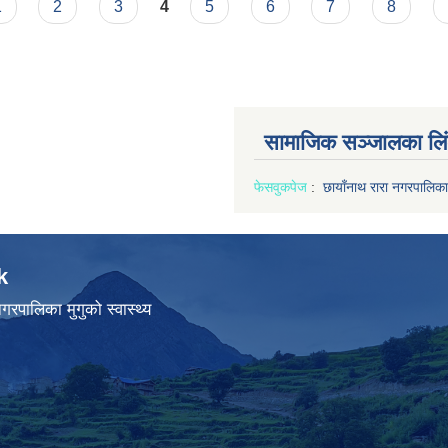
1
2
3
4
5
6
7
8
सामाजिक सञ्जालका लि
फेसवुक
पेज
:
छायाँनाथ रारा नगरपालिका
k
गरपालिका मुगुको स्वास्थ्य