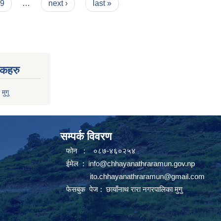
9
…
next ›
last »
ंकहरु
 मुगु
सम्पर्क विवरण
फोन : ०८७-४६०२५४
ईमेल :
info@chhayanathraramun.gov.np
ito.chhayanathraramun@gmail.com
फेसबुक पेज :
छायाँनाथ रारा नगरपालिका मुगु